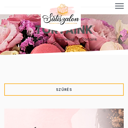
TORTÁINK
Kezdőlap
Termékek
Tortáink
SZŰRÉS