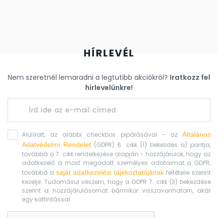
HÍRLEVÉL
Nem szeretnél lemaradni a legtutibb akciókról?
Iratkozz fel
hírlevelünkre!
Alulírott, az alábbi checkbox pipálásával - az
Általános
Adatvédelmi Rendelet
(GDPR) 6. cikk (1) bekezdés a) pontja,
továbbá a 7. cikk rendelkezése alapján - hozzájárulok, hogy az
adatkezelő a most megadott személyes adataimat a GDPR,
továbbá a
saját adatkezelési tájékoztatójának
feltételei szerint
kezelje. Tudomásul veszem, hogy a GDPR 7. cikk (3) bekezdése
szerint a hozzájárulásomat bármikor visszavonhatom, akár
egy kattintással.