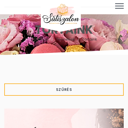
TORTÁINK
Kezdőlap
Termékek
Tortáink
SZŰRÉS