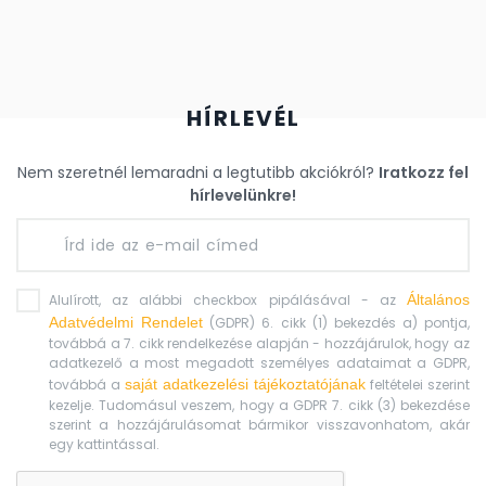
HÍRLEVÉL
Nem szeretnél lemaradni a legtutibb akciókról?
Iratkozz fel
hírlevelünkre!
Alulírott, az alábbi checkbox pipálásával - az
Általános
Adatvédelmi Rendelet
(GDPR) 6. cikk (1) bekezdés a) pontja,
továbbá a 7. cikk rendelkezése alapján - hozzájárulok, hogy az
adatkezelő a most megadott személyes adataimat a GDPR,
továbbá a
saját adatkezelési tájékoztatójának
feltételei szerint
kezelje. Tudomásul veszem, hogy a GDPR 7. cikk (3) bekezdése
szerint a hozzájárulásomat bármikor visszavonhatom, akár
egy kattintással.