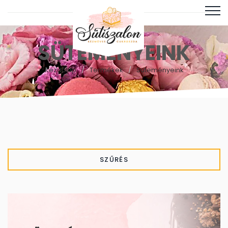
SÜTEMÉNYEINK
Kezdőlap
Termékek
Süteményeink
SZŰRÉS