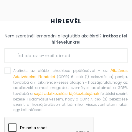
HÍRLEVÉL
Nem szeretnél lemaradni a legtutibb akciókról?
Iratkozz fel
hírlevelünkre!
Alulírott, az alábbi checkbox pipálásával - az
Általános
Adatvédelmi Rendelet
(GDPR) 6. cikk (1) bekezdés a) pontja,
továbbá a 7. cikk rendelkezése alapján - hozzájárulok, hogy az
adatkezelő a most megadott személyes adataimat a GDPR,
továbbá a
saját adatkezelési tájékoztatójának
feltételei szerint
kezelje. Tudomásul veszem, hogy a GDPR 7. cikk (3) bekezdése
szerint a hozzájárulásomat bármikor visszavonhatom, akár
egy kattintással.