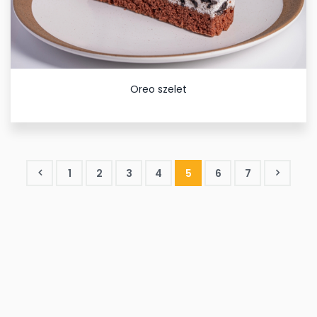
Oreo szelet
1
2
3
4
5
6
7