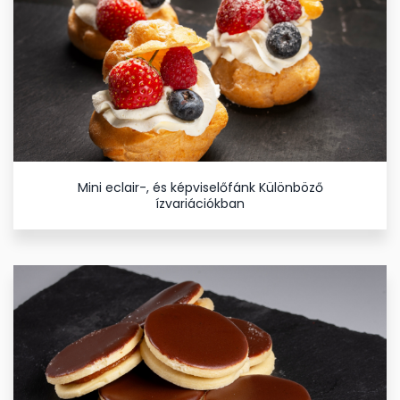
Mini eclair-, és képviselőfánk Különböző
ízvariációkban