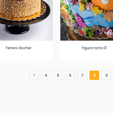
Ferrero Rocher
Figura torta 01
4
5
6
7
8
9