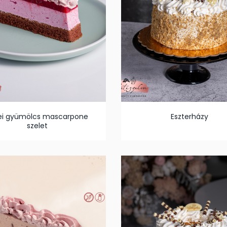
ei gyümölcs mascarpone
Eszterházy
szelet