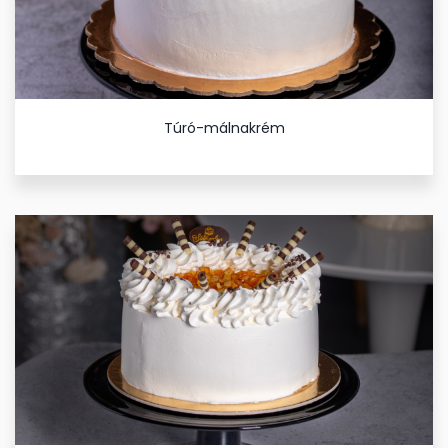
Túró-málnakrém