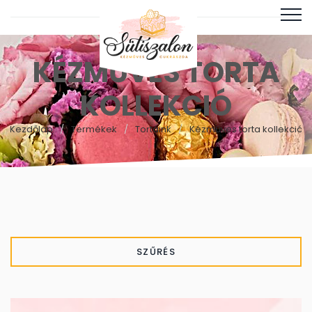
KÉZMŰVES TORTA
KOLLEKCIÓ
Kezdőlap
Termékek
Tortáink
Kézműves torta kollekció
SZŰRÉS