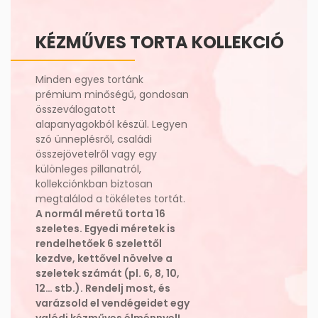
KÉZMŰVES TORTA KOLLEKCIÓ
Minden egyes tortánk
prémium minőségű, gondosan
összeválogatott
alapanyagokból készül. Legyen
szó ünneplésről, családi
összejövetelről vagy egy
különleges pillanatról,
kollekciónkban biztosan
megtalálod a tökéletes tortát.
A normál méretű torta 16
szeletes. Egyedi méretek is
rendelhetőek 6 szelettől
kezdve, kettővel növelve a
szeletek számát (pl. 6, 8, 10,
12… stb.).
Rendelj most, és
varázsold el vendégeidet egy