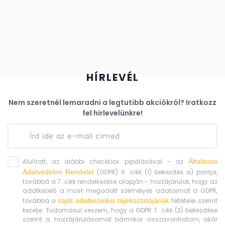
HÍRLEVÉL
Nem szeretnél lemaradni a legtutibb akciókról?
Iratkozz
fel hírlevelünkre!
Alulírott, az alábbi checkbox pipálásával - az
Általános
Adatvédelmi Rendelet
(GDPR) 6. cikk (1) bekezdés a) pontja,
továbbá a 7. cikk rendelkezése alapján - hozzájárulok, hogy az
adatkezelő a most megadott személyes adataimat a GDPR,
továbbá a
saját adatkezelési tájékoztatójának
feltételei szerint
kezelje. Tudomásul veszem, hogy a GDPR 7. cikk (3) bekezdése
szerint a hozzájárulásomat bármikor visszavonhatom, akár