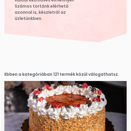
valódi kézműves élménnyel!
Számos tortánk elérhető
azonnal is, készletről az
üzletünkben.
Ebben a kategóriában
121 termék
közül válogathatsz.