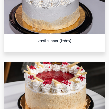
Vanília-eper (krém)